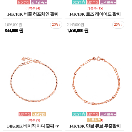
리뷰수 (
4
)
리뷰수 (
15
)
14K/18K 버클 하프체인 팔찌
14K/18K 로즈 레이어드 팔찌
1,098,000원
2,145,000원
23%↓
23%↓
844,000 원
1,650,000 원
리뷰수 (
9
)
리뷰수 (
19
)
14K/18K 베이직 마디 팔찌+♥
14K/18K 민볼 큐브 두줄팔찌