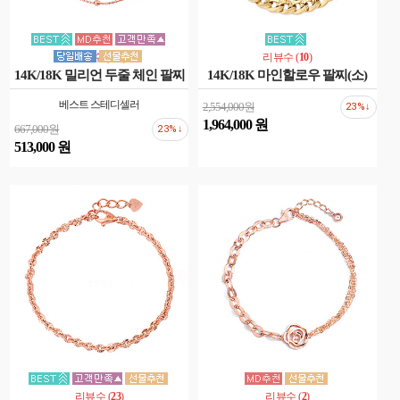
리뷰수 (
108
)
리뷰수 (
10
)
14K/18K 밀리언 두줄 체인 팔찌
14K/18K 마인할로우 팔찌(소)
베스트 스테디셀러
2,554,000원
23%↓
1,964,000 원
667,000원
23%↓
513,000 원
리뷰수 (
23
)
리뷰수 (
2
)