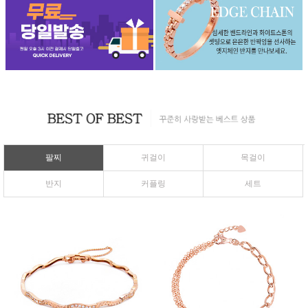
팔찌
귀걸이
목걸이
반지
커플링
세트