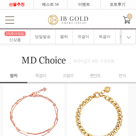
선물추천
베스트 50
이벤트
포토후기
0
2%추가적립
당일발송
팔찌
귀걸이
목걸이
반지
신상품
팔찌
목걸이
귀걸이
팬던트
반지