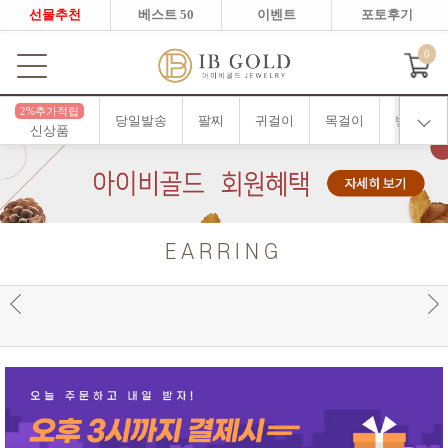
선물추천
베스트 50
이벤트
포토후기
0
2%추가적립
당일발송
팔찌
귀걸이
목걸이
반지
신상품
EARRING