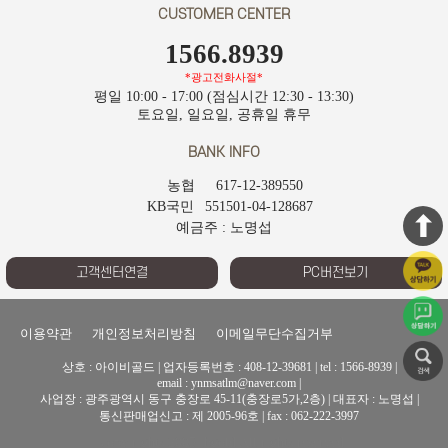
CUSTOMER CENTER
1566.8939
*광고전화사절*
평일 10:00 - 17:00 (점심시간 12:30 - 13:30)
토요일, 일요일, 공휴일 휴무
BANK INFO
농협
617-12-389550
KB국민
551501-04-128687
예금주 : 노명섭
고객센터연결
PC버전보기
이용약관
개인정보처리방침
이메일무단수집거부
상호 : 아이비골드 |
업자등록번호 : 408-12-39681 |
tel : 1566-8939 |
email : ynmsatlm@naver.com |
사업장 : 광주광역시 동구 충장로 45-11(충장로5가,2층) |
대표자 : 노명섭 |
통신판매업신고 : 제 2005-96호 |
fax : 062-222-3997
copy rights 2005 ibgold All rights reserved.